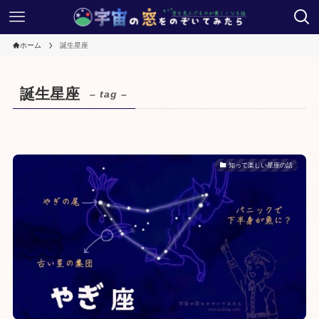
ホーム
誕生星座
誕生星座
– tag –
知って楽しい星座の話